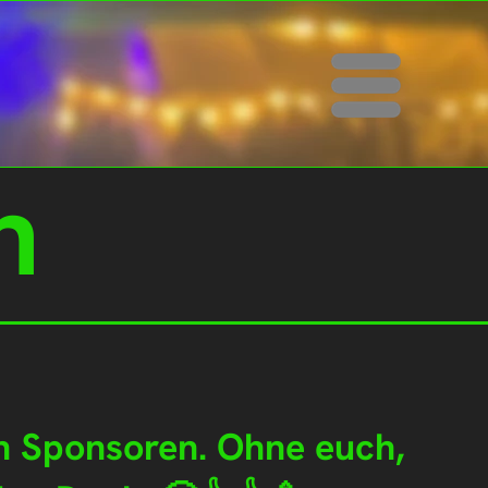
Menü
n
n Sponsoren. Ohne euch,