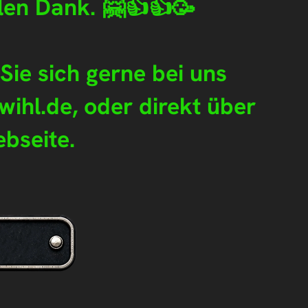
elen Dank.
🤗👍👍🥳
ie sich gerne bei uns
ihl.de, oder direkt über
bseite.